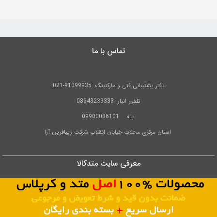
تماس با ما
دفتر پشتیبانی فنی و مارکتینگ
91099935-021
تلفن
انبار 08643233333
بله
09900086101
استان مرکزی محلات خیابان انقلاب شرکت زیبافرین آرا
1
معرفی سایت متدکالا
0
شرکت زیبافرین آرا مفتخر است محصولات آرایشی , بهداشتی و درمانی برندهای متد
method و کرپلاس careplus را با ضمانت کاملا اصل و بدون واسطه در اختیار هم وطنان
عزیز قرار دهد.همچنین فروشگاه متدکالا دارای نماد اعتماد الکترونیکی از طرف وزارت