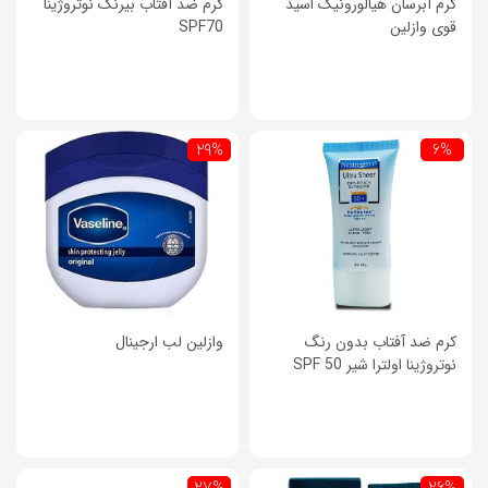
کرم آبرسان هیالورونیک اسید
کرم ضد آفتاب بیرنگ نوتروژینا
قوی وازلین
SPF70
29%
6%
کرم ضد آفتاب بدون رنگ
وازلین لب ارجینال
نوتروژینا اولترا شیر SPF 50
27%
26%