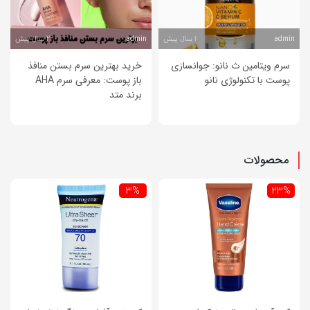
1 سال پیش
2 سال پیش
admin
admin
سرم ویتامین ث نانو: جوانسازی
خرید بهترین سرم بستن منافذ
پوست با تکنولوژی نانو
باز پوست: معرفی سرم AHA
برند متد
محصولات
3%
23%