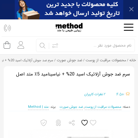
اشتراک
گذاری
با
استفاده
از
خانه
محصولات مراقبت از پوست
ضد جوش صورت
/
/
/ سرم ضد جوش آزلائیک اسید 20% + نیاسینامید 5٪ متد اصل
روش‌های
زیر
سرم ضد جوش آزلائیک اسید 20% + نیاسینامید 5٪ متد اصل
می‌توانید
این
2
4.50
نظرات کاربران
صفحه
را
دسته:
محصولات مراقبت از پوست
,
ضد جوش صورت
برند:
متد | Method
با
دوستان
خود