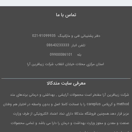
تماس با ما
دفتر پشتیبانی فنی و مارکتینگ
91099935-021
تلفن
انبار 08643233333
بله
09900086101
استان مرکزی محلات خیابان انقلاب شرکت زیبافرین آرا
معرفی سایت متدکالا
شرکت زیبافرین آرا مفتخر است محصولات آرایشی , بهداشتی و درمانی برندهای متد
method و کرپلاس careplus را با ضمانت کاملا اصل و بدون واسطه در اختیار هم وطنان
عزیز قرار دهد.همچنین فروشگاه متدکالا دارای نماد اعتماد الکترونیکی از طرف وزارت
صنعت و معدن و مجوز وزارت بهداشت و درمان را دارا می باشد و تمامی محصولات