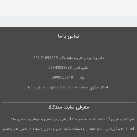
به
اشتراک
بگذارید.
تماس با ما
کپی
لینک
دفتر پشتیبانی فنی و مارکتینگ
91099935-021
تلفن
انبار 08643233333
بله
09900086101
استان مرکزی محلات خیابان انقلاب شرکت زیبافرین آرا
معرفی سایت متدکالا
شرکت زیبافرین آرا مفتخر است محصولات آرایشی , بهداشتی و درمانی برندهای متد
method و کرپلاس careplus را با ضمانت کاملا اصل و بدون واسطه در اختیار هم وطنان