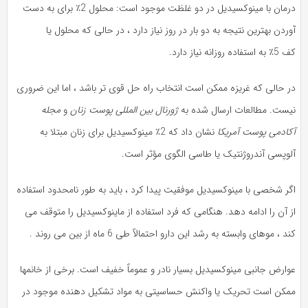
درمان با مینوکسیدیل در دو غلظت موجود است: محلول 2٪ برای به دست
آوردن بهترین نتیجه به دو بار در روز نیاز دارد ، در حالی که محلول یا
کف 5٪ به استفاده روزانه نیاز دارد.
در حالی که غریزه ممکن است انتخاب راه حل قوی تر باشد ، اما این ضروری
نیست. مطالعات ارسال شده به
ژورنال بین المللی پوست زنان
و
مجله
آکادمی پوست آمریکا
نشان داد که 2٪ مینوکسیدیل برای زنان مبتلا به
آلوپسی آندروژنتیک یا طاسی الگوی مؤثر است.
اگر شخصی با مینوکسیدیل موفقیت پیدا کرد ، باید به طور نامحدود استفاده
از آن را ادامه دهد. هنگامی که فرد استفاده از ماینوکسیدیل را متوقف می
کند ، موهای وابسته به رشد این دارو احتمالاً طی 6 ماه از بین می روند .
عوارض جانبی مینوکسیدیل بسیار نادر و عموماً خفیف است. برخی از خانمها
ممکن است تحریک یا واکنش حساسیتی به مواد تشکیل دهنده موجود در