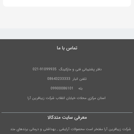
تماس با ما
دفتر پشتیبانی فنی و مارکتینگ
91099935-021
تلفن
انبار 08643233333
بله
09900086101
استان مرکزی محلات خیابان انقلاب شرکت زیبافرین آرا
معرفی سایت متدکالا
شرکت زیبافرین آرا مفتخر است محصولات آرایشی , بهداشتی و درمانی برندهای متد