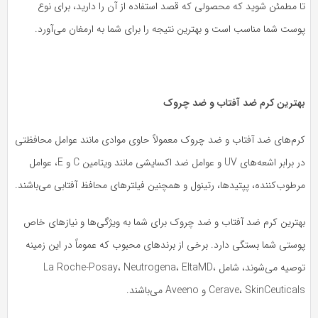
 مطمئن شوید که محصولی که قصد استفاده از آن را دارید، برای نوع
ست شما مناسب است و بهترین نتیجه را برای شما به ارمغان می‌آورد.
هترین کرم ضد آفتاب و ضد چروک
رم‌های ضد آفتاب و ضد چروک معمولاً حاوی موادی مانند عوامل محافظتی
در برابر اشعه‌های UV و عوامل ضد اکسایشی مانند ویتامین C و E، عوامل
طوب‌کننده، پپتیدها، رتینول و همچنین فیلترهای محافظ آفتابی می‌باشند.
هترین کرم ضد آفتاب و ضد چروک برای شما به ویژگی‌ها و نیازهای خاص
ستی شما بستگی دارد. برخی از برندهای محبوب که عموماً در این زمینه
توصیه می‌شوند، شامل La Roche-Posay، Neutrogena، EltaMD،
Cerave، SkinCeutica و Aveeno می‌باشند.