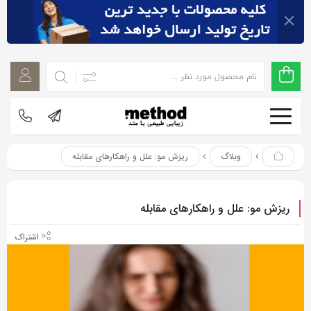
اشتراک
اشتراک
گذاری
گذاری
با
با
استفاده
استفاده
از
از
روش‌های
روش‌های
زیر
وبلاگ
ریزش مو: علل و راهکارهای مقابله
زیر
می‌توانید
می‌توانید
این
این
ریزش مو: علل و راهکارهای مقابله
صفحه
صفحه
را
را
با
با
دوستان
دوستان
خود
خود