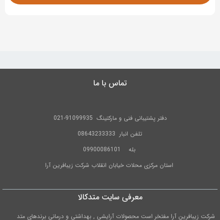
تماس با ما
دفتر پشتیبانی فنی و مارکتینگ
91099935-021
تلفن
انبار 08643233333
بله
09900086101
استان مرکزی محلات خیابان انقلاب شرکت زیبافرین آرا
معرفی سایت متدکالا
شرکت زیبافرین آرا مفتخر است محصولات آرایشی , بهداشتی و درمانی برندهای متد