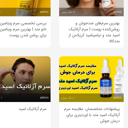
10 ماه پیش
1 سال پیش
admin
admin
بهترین سرم‌های ضدجوش و
روشن‌کننده پوست | سرم آزلائیک
نانو متد | بهترین سرم ویتامی
اسید متد و نیاسینامید کرپلاس از
برای روشن شدن پوست
متدکالا
1 سال پیش
1 سال پیش
admin
admin
پیشنهادات متخصصان: مقایسه سرم
سرم آزلائیک اسید
آزلائیک اسید متد با اوردینری برای
درمان جوش