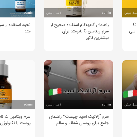
1 سال پیش
admin
admin
بررسی تخصصی سرم ویتامین C
راهنمای گام‌به‌گام استفاده صحیح از
نحوه استفاده از سر
ن سی
سرم ویتامین C نانو‌متد برای
متد
بیشترین تاثیر
1 سال پیش
admin
admin
سرم آزلائیک اسید چیست؟ راهنمای
سرم ویتامین ث نان
جامع برای پوستی شفاف و سالم
پوست با تکنولوژی ن