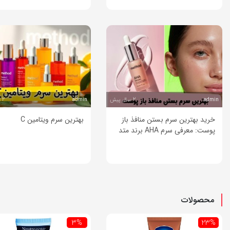
2 سال پیش
2 سال پیش
admin
admin
خرید بهترین سرم بستن منافذ باز
بهترین سرم ویتامین C
پوست: معرفی سرم AHA برند متد
محصولات
3%
23%