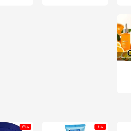
29%
6%