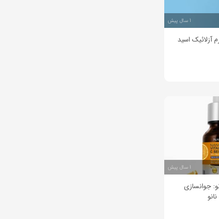
1 سال پیش
م آزلائیک اسید
1 سال پیش
و: جوانسازی
انو