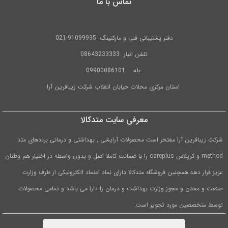
تماس با ما
دفتر پشتیبانی فنی و مارکتینگ
91099935-021
تلفن
انبار 08643233333
بله
09900086101
استان مرکزی محلات خیابان انقلاب شرکت زیبافرین آرا
معرفی سایت متدکالا
شرکت زیبافرین آرا مفتخر است محصولات آرایشی , بهداشتی و درمانی برندهای متد
method و کرپلاس careplus را با ضمانت کاملا اصل و بدون واسطه در اختیار هم وطنان
عزیز قرار دهد.همچنین فروشگاه متدکالا دارای نماد اعتماد الکترونیکی از طرف وزارت
صنعت و معدن و مجوز وزارت بهداشت و درمان را دارا می باشد و تمامی محصولات
توسط متخصصین مورد تجویز است.