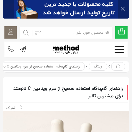
اشتراک
اشتراک
گذاری
گذاری
با
با
استفاده
استفاده
از
از
روش‌های
روش‌های
زیر
وبلاگ
راهنمای گام‌به‌گام استفاده صحیح از سرم ویتامین C نانو‌متد برای بیشترین تاثیر
زیر
می‌توانید
می‌توانید
این
این
راهنمای گام‌به‌گام استفاده صحیح از سرم ویتامین C نانو‌متد
صفحه
صفحه
برای بیشترین تاثیر
را
را
با
با
دوستان
دوستان
خود
خود