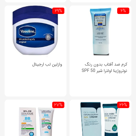
29%
6%
کرم ضد آفتاب بدون رنگ
وازلین لب ارجینال
نوتروژینا اولترا شیر SPF 50
27%
26%