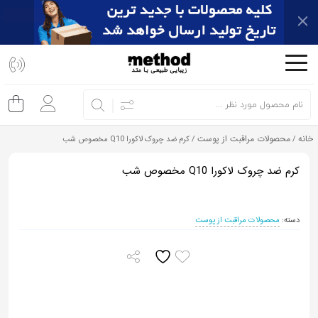
اشتراک
گذاری
با
استفاده
از
خانه
محصولات مراقبت از پوست
/
/ کرم ضد چروک لاکورا Q10 مخصوص شب
روش‌های
زیر
کرم ضد چروک لاکورا Q10 مخصوص شب
می‌توانید
این
دسته:
محصولات مراقبت از پوست
صفحه
را
با
دوستان
خود