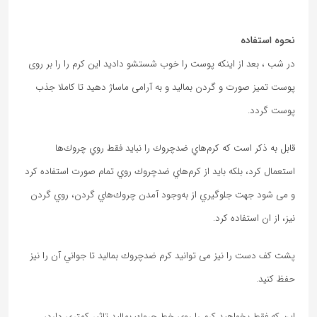
نحوه استفاده
در شب ، بعد از اینکه پوست را خوب شستشو دادید این کرم را را بر روی
پوست تمیز صورت و گردن بمالید و به آرامی ماساژ دهید تا کاملا جذب
پوست گردد.
قابل به ذکر است که كرم‌هاي ضد‌چروك را نبايد فقط روي چروك‌ها
استعمال كرد، بلکه بايد از كرم‌هاي ضدچروك روي تمام صورت استفاده كرد
و می شود جهت جلوگيري از به‌وجود آمدن چروك‌هاي گردن، روي گردن
نيز، از ان استفاده کرد.
پشت كف دست را نيز می توانید كرم ضدچروك بماليد تا جواني آن را نیز
حفظ كنيد.
اين كه فقط بخواهید كرم را روي خط چروك بماليد تاثیر کمتری دارد،