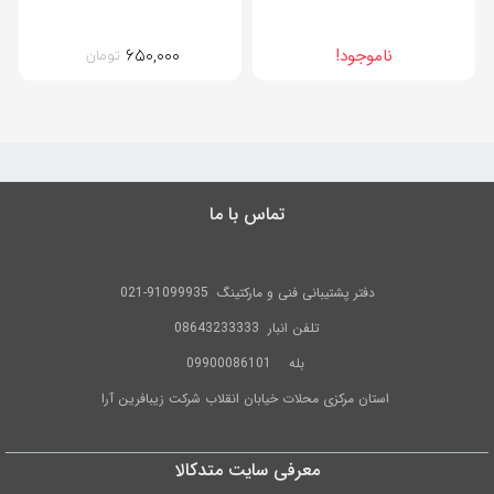
۶۵۰,۰۰۰
ناموجود!
تومان
تماس با ما
دفتر پشتیبانی فنی و مارکتینگ
91099935-021
تلفن
انبار 08643233333
بله
09900086101
استان مرکزی محلات خیابان انقلاب شرکت زیبافرین آرا
معرفی سایت متدکالا