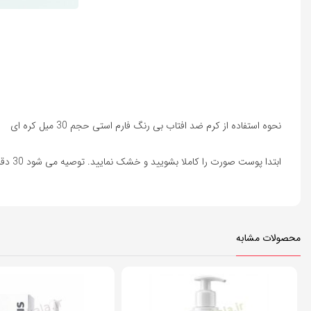
نحوه استفاده از کرم ضد افتاب بی رنگ فارم استی حجم 30 میل کره ای
ابتدا پوست صورت را کاملا بشویید و خشک نمایید. توصیه می شود 30 دقیقه پیش از خروج از منزل این ضد آفتاب را به پوست خود بزنید و پوششی یکدست ایجاد کنید. این کرم ضد آفتاب را هر 2 الی 4 ساعت یکبار تمدید نمایید.
محصولات مشابه