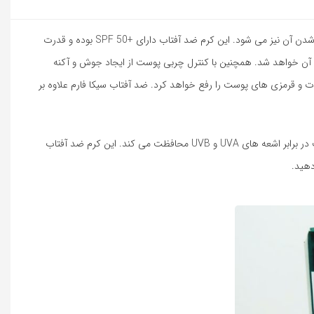
کرم ضد افتاب بی رنگ فارم استی farm stay ( سیکا فارم ) علاوه بر محافظت از پوست در برابر اشعه های مضر خورشید باعث جوانسازی، آبرسانی و روشن تر شدن آن نیز می شود. این کرم ضد آفتاب دارای +SPF 50 بوده و قدرت
افزایش درخشانی آن خواهد شد. همچنین با کنترل چربی پوست از ایجاد جوش و آکنه
 و قرمزی های پوست را رفع خواهد کرد. ضد آفتاب سیکا فارم علاوه بر
کرم ضد آفتاب مدل سیکا فارم بی رنگ فارم استی farm stay با وزن 50 گرم تولید و عرضه شده است. این محصول دارای قابلیت جذب سریع بوده و از پوست در برابر اشعه های UVA و UVB محافظت می کند. این کرم ضد آفتاب
دهید.