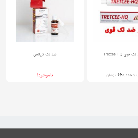
قوی Tretcee HQ
ضد لک کرپلاس
۶۶۰,۰۰۰
قیمت
قیمت
ناموجود!
تومان
۷۹
اصلی:
فعلی:
۷۹۸,۰۰۰تومان
۶۶۰,۰۰۰تومان.
بود.