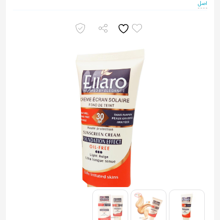
به
اصل
اشتراک
بگذارید.
کپی
لینک