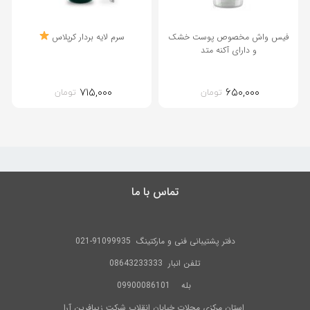
فیس واش مخصوص پوست خشک
سرم لایه بردار کرپلاس
و دارای آکنه متد
۷۱۵,۰۰۰
۶۵۰,۰۰۰
تومان
تومان
تماس با ما
دفتر پشتیبانی فنی و مارکتینگ
91099935-021
تلفن
انبار 08643233333
بله
09900086101
استان مرکزی محلات خیابان انقلاب شرکت زیبافرین آرا