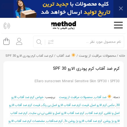
اشتراک
گذاری
با
استفاده
از
خانه
محصولات مراقبت از پوست
ضد آفتاب
/
/
/ کرم ضد آفتاب کرم پودری الارو SPF 30
روش‌های
زیر
کرم ضد آفتاب کرم پودری الارو SPF 30
می‌توانید
این
SPF30 ا Ellaro sunscreen Mineral Sensitive Skin SPF30
صفحه
را
دسته:
ضد آفتاب
,
محصولات مراقبت از پوست
برچسب:
خواص کرم ضد آفتاب الارو
با
30
,
عکس کرم الارو اصل
,
قیمت کرم ضد آفتاب الارو اصل بی رنگ
,
قیمت کرم ضد آفتاب الارو
دوستان
اصل و تقلبی
,
کرم ضد آفتاب
,
کرم ضد آفتاب الارو اصل و تقلبی نی نی سایت
,
کرم ضد آفتاب
خود
الارو بژ روشن
,
کرم ضد آفتاب الارو بژ روشن 3۰
,
کرم ضدآفتاب
,
مشخصات کرم ضد آفتاب الارو