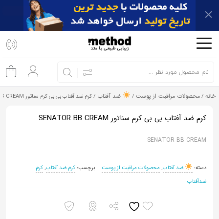
اشتراک
گذاری
با
استفاده
از
خانه
محصولات مراقبت از پوست
ضد آفتاب
/
/
/ کرم ضد آفتاب بی بی کرم سناتور SENATOR BB CREAM
روش‌های
زیر
کرم ضد آفتاب بی بی کرم سناتور SENATOR BB CREAM
می‌توانید
این
SENATOR BB CREAM
صفحه
را
دسته:
ضد آفتاب
,
محصولات مراقبت از پوست
برچسب:
کرم ضد آفتاب
,
کرم
با
ضدآفتاب
دوستان
خود