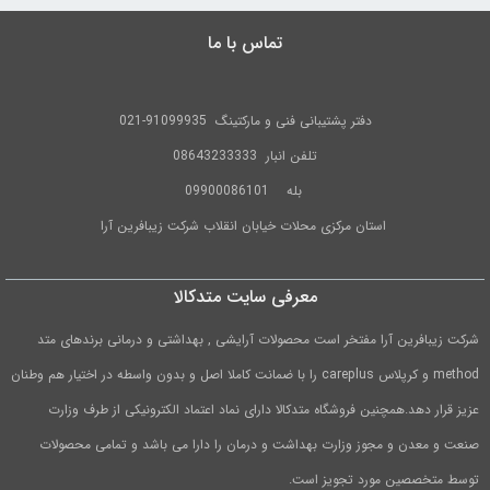
تماس با ما
دفتر پشتیبانی فنی و مارکتینگ
91099935-021
تلفن
انبار 08643233333
بله
09900086101
استان مرکزی محلات خیابان انقلاب شرکت زیبافرین آرا
معرفی سایت متدکالا
شرکت زیبافرین آرا مفتخر است محصولات آرایشی , بهداشتی و درمانی برندهای متد
method و کرپلاس careplus را با ضمانت کاملا اصل و بدون واسطه در اختیار هم وطنان
عزیز قرار دهد.همچنین فروشگاه متدکالا دارای نماد اعتماد الکترونیکی از طرف وزارت
صنعت و معدن و مجوز وزارت بهداشت و درمان را دارا می باشد و تمامی محصولات
توسط متخصصین مورد تجویز است.