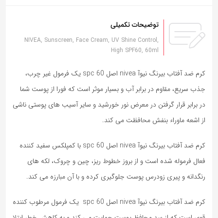
توضیحات تکمیلی
NIVEA, Sunscreen, Face Cream, UV Shine Control,
High SPF60, 60ml
کرم ضد آفتاب بیرنگ نیوآ nivea اصل spc 60 یک فرمول غیر چرب،
جذب سریع، مقاوم در برابر آب و بسیار موثر است که فورا از پوست شما
در برابر قرار گرفتن در معرض نور خورشید و سایر آسیب های پوستی ناشی
از اشعه ماوراء بنفش محافظت می کند.
کرم ضد آفتاب بیرنگ نیوآ nivea اصل spc 60 با کمپلکس سفید کننده
فعال فرموله شده است و از بروز خطوط ریز، چین و چروک، لکه های
رنگدانه و پیری زودرس پوست جلوگیری کرده و با آن مبارزه می کند.
کرم ضد آفتاب بیرنگ نیوآ nivea اصل spc 60 یک فرمول مرطوب کننده
قوی است که از سد محافظ پوست حمایت می کند و به کاهش خطر ابتلا