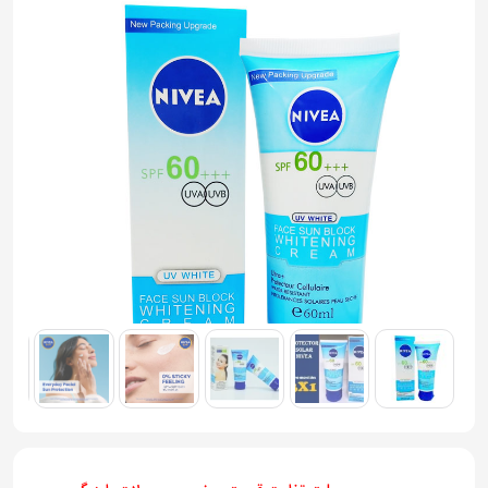
به
اشتراک
بگذارید.
کپی
لینک