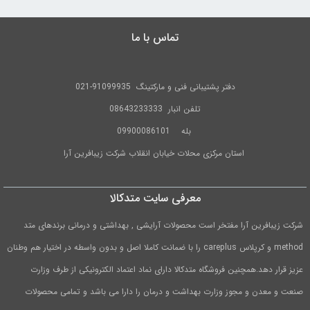
تماس با ما
دفتر پشتیبانی فنی و مارکتینگ
91099935-021
تلفن
انبار 08643233333
بله
09900086101
استان مرکزی محلات خیابان انقلاب شرکت زیبافرین آرا
معرفی سایت متدکالا
شرکت زیبافرین آرا مفتخر است محصولات آرایشی , بهداشتی و درمانی برندهای متد
method و کرپلاس careplus را با ضمانت کاملا اصل و بدون واسطه در اختیار هم وطنان
عزیز قرار دهد.همچنین فروشگاه متدکالا دارای نماد اعتماد الکترونیکی از طرف وزارت
صنعت و معدن و مجوز وزارت بهداشت و درمان را دارا می باشد و تمامی محصولات