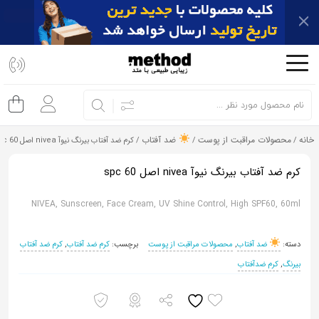
اشتراک
گذاری
با
استفاده
از
خانه
محصولات مراقبت از پوست
ضد آفتاب
/
/
/ کرم ضد آفتاب بیرنگ نیوآ nivea اصل spc 60
روش‌های
زیر
کرم ضد آفتاب بیرنگ نیوآ nivea اصل spc 60
می‌توانید
این
NIVEA, Sunscreen, Face Cream, UV Shine Control, High SPF60, 60ml
صفحه
را
دسته:
ضد آفتاب
,
محصولات مراقبت از پوست
برچسب:
کرم ضد آفتاب
,
کرم ضد آفتاب
با
بیرنگ
,
کرم ضدآفتاب
دوستان
خود