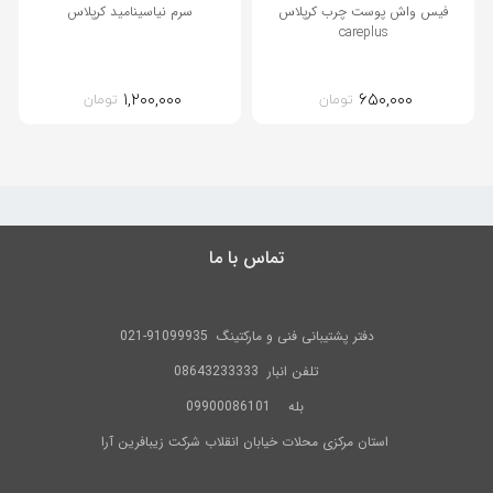
فیس واش پوست چرب کرپلاس
سرم نیاسینامید کرپلاس
careplus
۱,۲۰۰,۰۰۰
۶۵۰,۰۰۰
تومان
تومان
تماس با ما
دفتر پشتیبانی فنی و مارکتینگ
91099935-021
تلفن
انبار 08643233333
بله
09900086101
استان مرکزی محلات خیابان انقلاب شرکت زیبافرین آرا