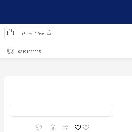
ورود / ثبت نام
02191033335