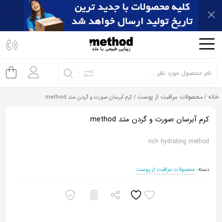
اشتراک
گذاری
با
استفاده
از
خانه
محصولات مراقبت از پوست
/
/ کرم آبرسان صورت و گردن متد method
روش‌های
زیر
کرم آبرسان صورت و گردن متد method
می‌توانید
rich hydrating method
این
صفحه
را
دسته:
محصولات مراقبت از پوست
با
دوستان
خود