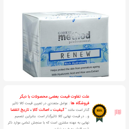
به
اشتراک
بگذارید.
کپی
لینک
علت تفاوت قیمت بعضی محصولات با دیگر
فروشگاه ها
: عوامل متعددی در تعیین قیمت کالا تاثیر
کیفیت
،
اصالت کالا
،
تاریخ انقضا
گذار است مانند "
و… در قیمت نهایی کالا تاثیرگذار است. بنابراین تصمیم
نهایی به عهده مشتری است که با سنجش تمامی موارد ذکر
شده اقدام به خرید نماید.