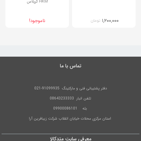
HKM کرپلاس
۱,۲۰۰,۰۰۰
ناموجود!
تومان
تماس با ما
دفتر پشتیبانی فنی و مارکتینگ
91099935-021
تلفن
انبار 08643233333
بله
09900086101
استان مرکزی محلات خیابان انقلاب شرکت زیبافرین آرا
معرفی سایت متدکالا