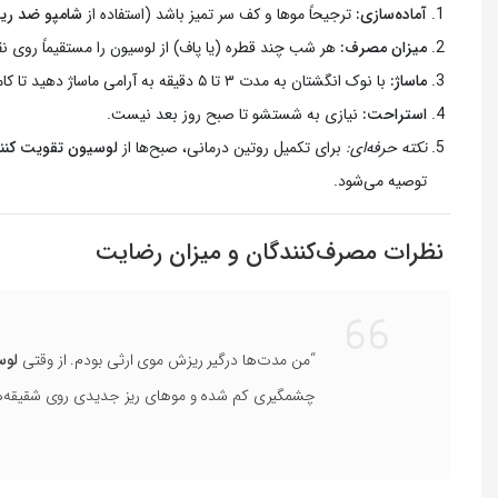
آماده‌سازی:
ترجیحاً موها و کف سر تمیز باشد (استفاده از
شامپو ضد ری
میزان مصرف:
هر شب چند قطره (یا پاف) از لوسیون را مستقیماً روی ن
ماساژ:
با نوک انگشتان به مدت ۳ تا ۵ دقیقه به آرامی ماساژ دهید تا کاملاً جذب شود.
استراحت:
نیازی به شستشو تا صبح روز بعد نیست.
نکته حرفه‌ای:
برای تکمیل روتین درمانی، صبح‌ها از
لوسیون تقویت کنن
توصیه می‌شود.
نظرات مصرف‌کنندگان و میزان رضایت
“من مدت‌ها درگیر ریزش موی ارثی بودم. از وقتی
لوسیو
چشمگیری کم شده و موهای ریز جدیدی روی شقیقه‌ها