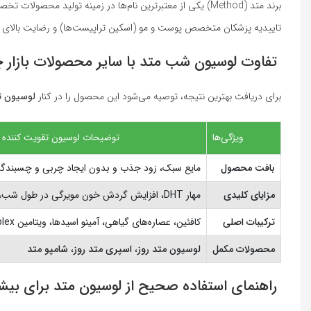
برند متد (Method) یکی از معتبرترین نام‌ها در زمینه تولید
تاییدیه پزشکان متخصص پوست و مو (اسکین تراپیست‌ها) و رضایت بالای مص
تفاوت لوسیون شب متد با سایر محصولات بازار
برای دریافت بهترین نتیجه، توصیه می‌شود این محصول را در کنار
لوسیون ت
ویژگی‌ها
توضیحات لوسیون تقویت کننده متد 
بافت محصول
مایع سبک، زود جذب و بدون ایجاد چربی و چسبندگ
مزایای کلیدی
مهار DHT، افزایش گردش خون مویرگی در طول شب، ترمیم فولیکول
ترکیبات اصلی
کافئین، عصاره‌های گیاهی، آمینو اسیدها، ویتامین B-Complex
محصولات مکمل
لوسیون متد روز
،
اسپری متد روز
،
شامپو متد
راهنمای استفاده صحیح از لوسیون متد برای بیش