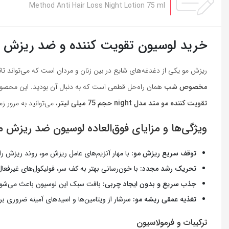
Method Anti Hair Loss Night Lotion 75 ml
خرید لوسیون تقویت کننده و ضد ریزش
ریزش مو یکی از دغدغه‌های شایع در بین زنان و مردان است که می‌تواند ت
مخصوص شب
همان راه‌حل قطعی است که به دنبال آن بودید. این محصول ب
تقویت کننده مو متد مدل night حجم 75 میلی لیتر
، می‌توانید به مرور
ویژگی‌ها و مزایای فوق‌العاده لوسیون ضد ریزش 
توقف سریع ریزش مو:
با مهار آنزیم‌های عامل ریزش مو، روند ریزش 
تحریک رشد مجدد:
با خون‌رسانی بهتر به کف سر، فولیکول‌های غیرفعال
جذب سریع و بدون ایجاد چربی:
بافت سبک این لوسیون باعث می‌شو
تغذیه عمقی ریشه مو:
سرشار از ویتامین‌ها و اسیدهای آمینه ضروری ب
ترکیبات و فرمولاسیون