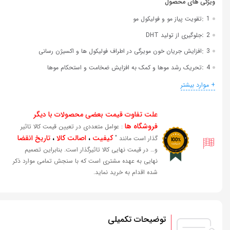
:
1
تقویت پیاز مو و فولیکول مو
:
2
جلوگیری از تولید DHT
:
3
افزایش جریان خون مویرگی در اطراف فولیکول ها و اکسیژن رسانی
:
4
تحریک رشد موها و کمک به افزایش ضخامت و استحکام موها
:
5
رفع ریزش مو با الگو های ارثی (بانوان و آقایان)
+ موارد بیشتر
:
6
مناسب برای انواع مو
علت تفاوت قیمت بعضی محصولات با دیگر
فروشگاه ها
: عوامل متعددی در تعیین قیمت کالا تاثیر
کیفیت
،
اصالت کالا
،
تاریخ انقضا
گذار است مانند "
و… در قیمت نهایی کالا تاثیرگذار است. بنابراین تصمیم
نهایی به عهده مشتری است که با سنجش تمامی موارد ذکر
شده اقدام به خرید نماید.
توضیحات تکمیلی