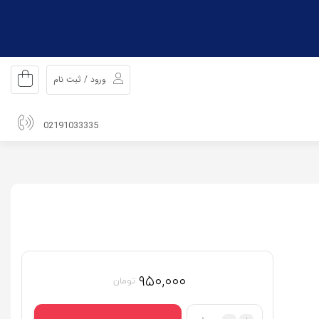
ورود / ثبت نام
02191033335
۹۵۰,۰۰۰
تومان
تعداد