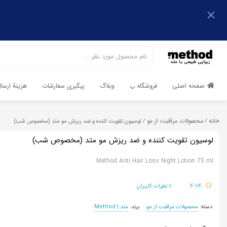
اشتراک گذاری
اشتراک گذاری
با استفاده از روش‌های زیر می‌توانید این صفحه را با دوستان خود
به اشتراک بگذارید.
با استفاده از روش‌های زیر می‌توانید این صفحه را با دوستان خود
به اشتراک بگذارید.
کپی لینک
صفحه اصلی
فروشگاه
وبلاگ
پیگیری سفارشات
هزینهٔ ارس
کپی لینک
خانه
محصولات مراقبت از مو
/
/ لوسیون تقویت کننده و ضد ریزش مو متد (مخصوص شب)
لوسیون تقویت کننده و ضد ریزش مو متد (مخصوص شب)
Method Anti Hair Loss Night Lotion 75 ml
11
4.64
نظرات کاربران
دسته:
محصولات مراقبت از مو
برند:
متد | Method