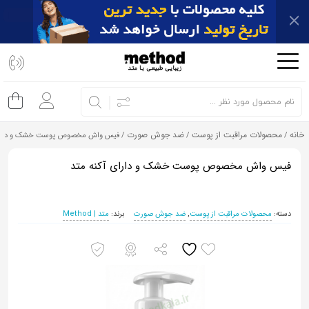
اشتراک
گذاری
با
استفاده
از
خانه
محصولات مراقبت از پوست
ضد جوش صورت
/
/
/ فیس واش مخصوص پوست خشک و دارای
روش‌های
زیر
فیس واش مخصوص پوست خشک و دارای آکنه متد
می‌توانید
این
دسته:
محصولات مراقبت از پوست
,
ضد جوش صورت
برند:
متد | Method
صفحه
را
با
دوستان
خود