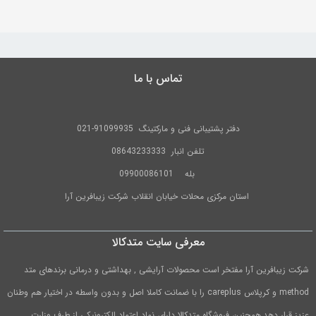
۱,۴۰۰,۰۰۰تومان
۱,۲۴۰,۰۰۰تومان.
بود.
تماس با ما
دفتر پشتیبانی فنی و مارکتینگ
91099935-021
تلفن
انبار 08643233333
بله
09900086101
استان مرکزی محلات خیابان انقلاب شرکت زیبافرین آرا
معرفی سایت متدکالا
شرکت زیبافرین آرا مفتخر است محصولات آرایشی , بهداشتی و درمانی برندهای متد
method و کرپلاس careplus را با ضمانت کاملا اصل و بدون واسطه در اختیار هم وطنان
عزیز قرار دهد.همچنین فروشگاه متدکالا دارای نماد اعتماد الکترونیکی از طرف وزارت