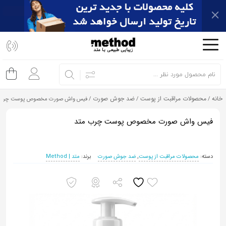
اشتراک
گذاری
با
استفاده
از
خانه
محصولات مراقبت از پوست
ضد جوش صورت
/
/
/ فیس واش صورت مخصوص پوست چرب 
روش‌های
زیر
فیس واش صورت مخصوص پوست چرب متد
می‌توانید
این
دسته:
محصولات مراقبت از پوست
,
ضد جوش صورت
برند:
متد | Method
صفحه
را
با
دوستان
خود