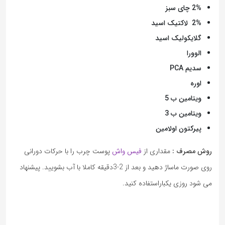
2% چای سبز
2%
لاکتیک اسید
گلایکولیک اسید
الوورا
سدیم
PCA
اوره
ویتامین ب 5
ویتامین ب 3
پیرکتون اولامین
روش مصرف :
مقداری از
فیس واش
پوست چرب را با حرکات دورانی
روی صورت ماساژ دهید و بعد از 2-3دقیقه کاملا با آب بشویید. پیشنهاد
می شود روزی یکباراستفاده کنید.