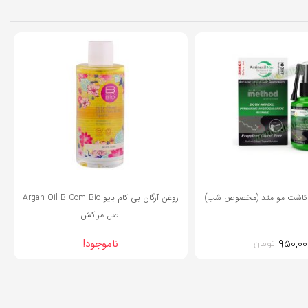
15%
ز کاشت مو متد (مخصوص شب)
روغن آرگان بی کام بایو Argan Oil B Com Bio
اصل مراکش
۹۵۰,۰۰
ناموجود!
تومان