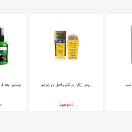
36%
متد
روغن آرگان مراکشی اصل لاو جوجو
لوسیون بعد ا
۰
ناموجود!