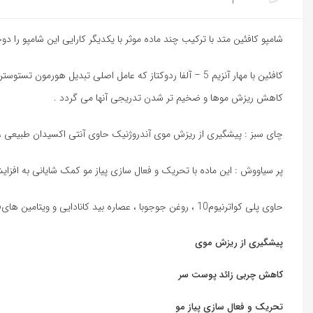
شامپو کافئین متد با ترکیب چند ماده موثر با یکدیگر کارایی این شامپو 
کافئین با مهار آنزیم 5 – آلفا ردوکتاز که عامل اصلی تب
کاهش ریزش موها و ضخیم تر شدن تدریجی آنها می گردد .
چای سبز : پیشگیری از ریزش موی آندروژنیک حاوی آنتی اکسیدان طبیعی ،
پر سیاووش : این ماده با تحریک و فعال سازی پیاز مو کمک شایانی به افز
حاوی پلی کواترنیوم10 ، روغن جوجوبا ، عصاره بید کانادایی و ویتامین هایE ،B6 و B5 و بیوتین ، ویتامین های ضروری جهت رشد موها بوده که با تغذیه و تقویت فولیکول مو باعث رویش مجدد موها می گردند.
پیشگیری از ریزش موی
کاهش چربی زائد پوست سر
تحریک و فعال سازی پیاز مو