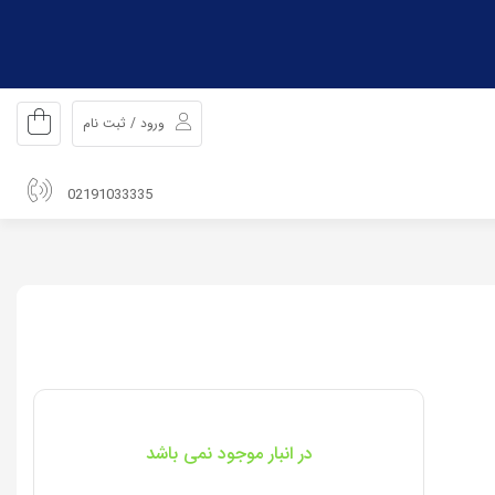
ورود / ثبت نام
02191033335
در انبار موجود نمی باشد