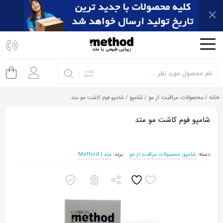
اشتراک
گذاری
با
استفاده
از
خانه
محصولات مراقبت از مو
شامپو
/
/
/ شامپو فوم کاشت مو متد
روش‌های
زیر
شامپو فوم کاشت مو متد
می‌توانید
این
دسته:
شامپو
,
محصولات مراقبت از مو
برند:
متد | Method
صفحه
را
با
دوستان
خود