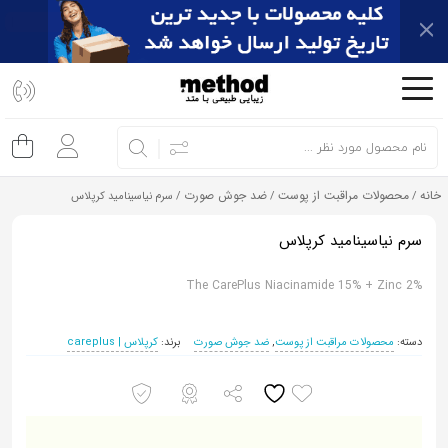
اشتراک
گذاری
با
استفاده
از
خانه
محصولات مراقبت از پوست
ضد جوش صورت
/
/
/ سرم نیاسینامید کرپلاس
روش‌های
زیر
سرم نیاسینامید کرپلاس
می‌توانید
The CarePlus Niacinamide 15% + Zinc 2%
این
صفحه
را
دسته:
محصولات مراقبت از پوست
,
ضد جوش صورت
برند:
کرپلاس | careplus
با
دوستان
خود