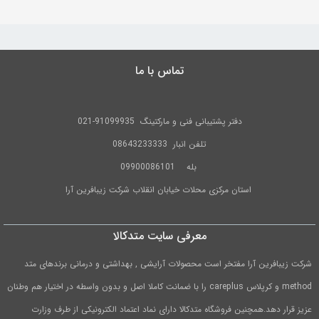
تماس با ما
دفتر پشتیبانی فنی و مارکتینگ
91099935-021
تلفن
انبار 08643233333
بله
09900086101
استان مرکزی محلات خیابان انقلاب شرکت زیبافرین آرا
معرفی سایت متدکالا
شرکت زیبافرین آرا مفتخر است محصولات آرایشی , بهداشتی و درمانی برندهای متد
method و کرپلاس careplus را با ضمانت کاملا اصل و بدون واسطه در اختیار هم وطنان
عزیز قرار دهد.همچنین فروشگاه متدکالا دارای نماد اعتماد الکترونیکی از طرف وزارت