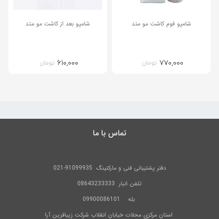
شامپو فوم کاشت مو متد
شامپو بعد از کاشت مو متد
۶۱۰,۰۰۰
۷۷۰,۰۰۰
تومان
تومان
تماس با ما
دفتر پشتیبانی فنی و مارکتینگ
91099935-021
تلفن
انبار 08643233333
بله
09900086101
استان مرکزی محلات خیابان انقلاب شرکت زیبافرین آرا