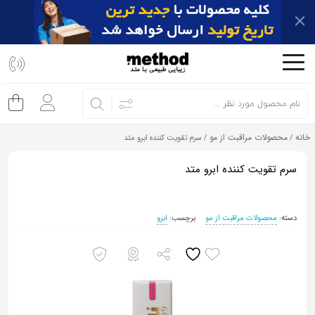
اشتراک
گذاری
با
استفاده
از
خانه
محصولات مراقبت از مو
/
/ سرم تقویت کننده ابرو متد
روش‌های
زیر
سرم تقویت کننده ابرو متد
می‌توانید
این
دسته:
محصولات مراقبت از مو
برچسب:
ابرو
صفحه
را
با
دوستان
خود