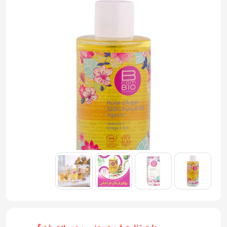
به
اشتراک
بگذارید.
کپی
لینک