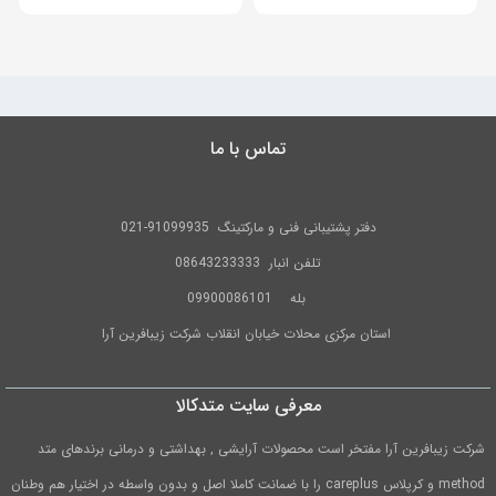
تماس با ما
دفتر پشتیبانی فنی و مارکتینگ
91099935-021
تلفن
انبار 08643233333
بله
09900086101
استان مرکزی محلات خیابان انقلاب شرکت زیبافرین آرا
معرفی سایت متدکالا
شرکت زیبافرین آرا مفتخر است محصولات آرایشی , بهداشتی و درمانی برندهای متد
method و کرپلاس careplus را با ضمانت کاملا اصل و بدون واسطه در اختیار هم وطنان