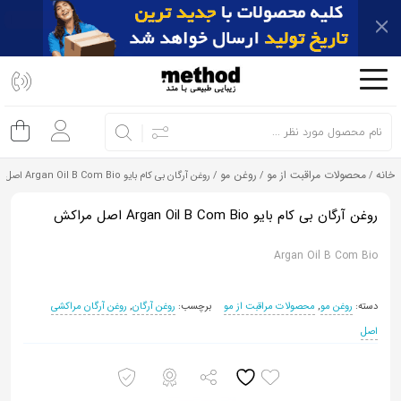
اشتراک
گذاری
با
استفاده
از
خانه
محصولات مراقبت از مو
روغن مو
/
/
/ روغن آرگان بی کام بایو Argan Oil B Com Bio اصل مراکش
روش‌های
زیر
روغن آرگان بی کام بایو Argan Oil B Com Bio اصل مراکش
می‌توانید
Argan Oil B Com Bio
این
صفحه
را
دسته:
روغن مو
,
محصولات مراقبت از مو
برچسب:
روغن آرگان
,
روغن آرگان مراکشی
با
اصل
دوستان
خود