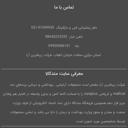
تماس با ما
دفتر پشتیبانی فنی و مارکتینگ
91099935-021
تلفن
انبار 08643233333
بله
09900086101
استان مرکزی محلات خیابان انقلاب شرکت زیبافرین آرا
معرفی سایت متدکالا
شرکت زیبافرین آرا مفتخر است محصولات آرایشی , بهداشتی و درمانی برندهای متد
method و کرپلاس careplus را با ضمانت کاملا اصل و بدون واسطه در اختیار هم وطنان
عزیز قرار دهد.همچنین فروشگاه متدکالا دارای نماد اعتماد الکترونیکی از طرف وزارت
صنعت و معدن و مجوز وزارت بهداشت و درمان را دارا می باشد و تمامی محصولات
توسط متخصصین مورد تجویز است.