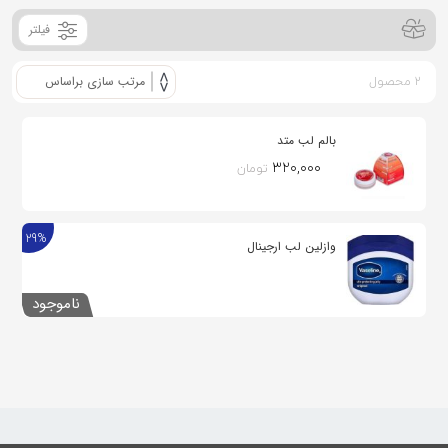
به
فیلتر
اشتراک
بگذارید.
2 محصول
کپی
بالم لب متد
لینک
۳۲۰,۰۰۰
تومان
29%
وازلین لب ارجینال
ناموجود