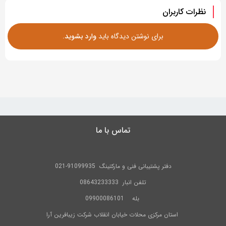
نظرات کاربران
برای نوشتن دیدگاه باید
وارد بشوید
.
تماس با ما
دفتر پشتیبانی فنی و مارکتینگ
91099935-021
تلفن
انبار 08643233333
بله
09900086101
استان مرکزی محلات خیابان انقلاب شرکت زیبافرین آرا