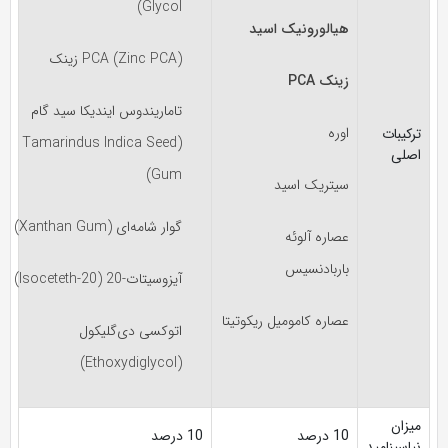
Glycol)
هیالورونیک اسید
زینک PCA (Zinc PCA)
زینک PCA
تاماریندوس ایندیکا سید گام
اوره
ترکیبات
(Tamarindus Indica Seed
اصلی
Gum)
سیتریک اسید
گوار شامه‌ای (Xanthan Gum)
عصاره آلوئه
باربادنسیس
آیزوسیتات-20 (Isoceteth-20)
عصاره کامومیل ریکوتیتا
اتوکسی دی‌گلیکول
(Ethoxydiglycol)
میزان
10 درصد
10 درصد
نیاسینامید