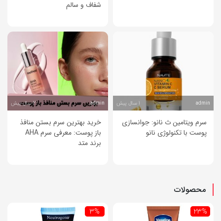
شفاف و سالم
1 سال پیش
2 سال پیش
admin
admin
سرم ویتامین ث نانو: جوانسازی
خرید بهترین سرم بستن منافذ
پوست با تکنولوژی نانو
باز پوست: معرفی سرم AHA
برند متد
محصولات
3%
23%