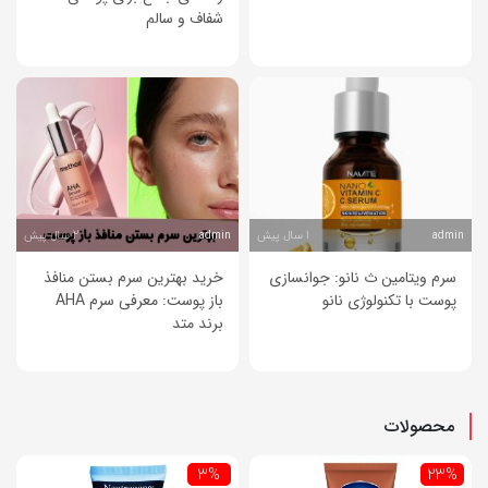
شفاف و سالم
1 سال پیش
2 سال پیش
admin
admin
سرم ویتامین ث نانو: جوانسازی
خرید بهترین سرم بستن منافذ
پوست با تکنولوژی نانو
باز پوست: معرفی سرم AHA
برند متد
محصولات
3%
23%