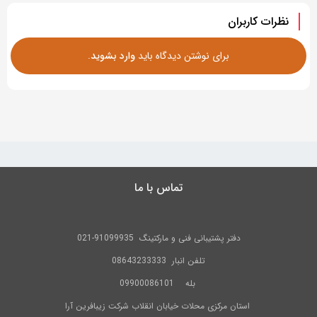
نظرات کاربران
برای نوشتن دیدگاه باید
وارد بشوید
.
تماس با ما
دفتر پشتیبانی فنی و مارکتینگ
91099935-021
تلفن
انبار 08643233333
بله
09900086101
استان مرکزی محلات خیابان انقلاب شرکت زیبافرین آرا