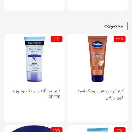
محصولات
3%
23%
کرم آبرسان هیالورونیک اسید
کرم ضد آفتاب بیرنگ نوتروژینا
قوی وازلین
SPF70
29%
6%