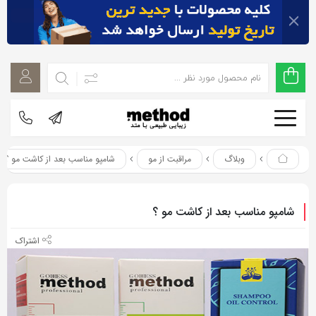
اشتراک
اشتراک
گذاری
گذاری
با
با
استفاده
استفاده
از
از
روش‌های
روش‌های
زیر
وبلاگ
مراقبت از مو
شامپو مناسب بعد از کاشت مو ؟
زیر
می‌توانید
می‌توانید
این
این
شامپو مناسب بعد از کاشت مو ؟
صفحه
صفحه
را
را
با
با
دوستان
دوستان
خود
خود