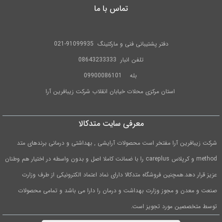
تماس با ما
دفتر پشتیبانی فنی و مارکتینگ
91099935-021
تلفن
انبار 08643233333
بله
09900086101
استان مرکزی محلات خیابان انقلاب شرکت زیبافرین آرا
معرفی سایت متدکالا
شرکت زیبافرین آرا مفتخر است محصولات آرایشی , بهداشتی و درمانی برندهای متد
method و کرپلاس careplus را با ضمانت کاملا اصل و بدون واسطه در اختیار هم وطنان
عزیز قرار دهد.همچنین فروشگاه متدکالا دارای نماد اعتماد الکترونیکی از طرف وزارت
صنعت و معدن و مجوز وزارت بهداشت و درمان را دارا می باشد و تمامی محصولات
توسط متخصصین مورد تجویز است.