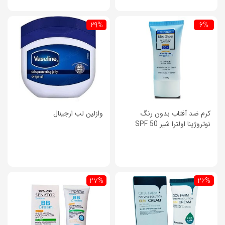
29%
6%
کرم ضد آفتاب بدون رنگ
وازلین لب ارجینال
نوتروژینا اولترا شیر SPF 50
27%
26%