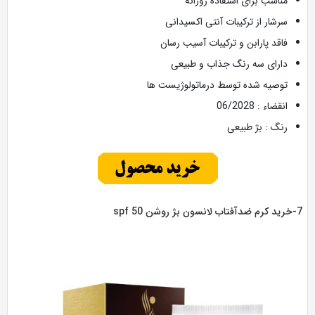
مناسب برای استفاده روزانه
سرشار از ترکیبات آنتی اکسیدانی
فاقد پارابن و ترکیبات آسیب رسان
دارای سه رنگ جذاب و طبیعی
توصیه شده توسط درماتولوژیست ها
انقضاء : 06/2028
رنگ : بژ طبیعی
وشن spf 50