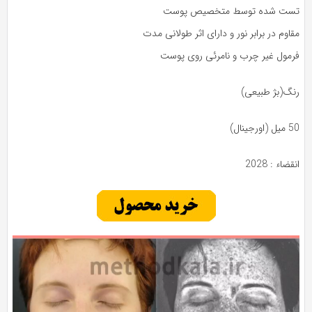
ست شده توسط متخصیص پوست
اوم در برابر نور و دارای اثر طولانی مدت
رمول غیر چرب و نامرئی روی پوست
نگ(بژ طبیعی)
(اورجینال)
قضاء : 2028
ایشگر
دیو