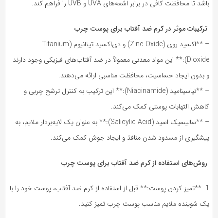
شد تا محافظت کافی در برابر اشعه‌های UVA و UVB را فراهم کند.
رکیبات موثر در کرم ضد آفتاب برای پوست چرب
– **اکسید روی (Zinc Oxide) و دی‌اکسید تیتانیوم (Titanium
Dioxide):** این مواد معدنی معمولاً در ضد آفتاب‌های فیزیکی وجود دارند
 بدون ایجاد حساسیت، محافظت مناسبی ارائه می‌دهند.
– **نیاسینامید (Niacinamide):** این ترکیب به کنترل ترشح چربی و
اهش التهابات پوستی کمک می‌کند.
– **سالیسیک اسید (Salicylic Acid):** به عنوان یک لایه‌بردار ملایم، به
یشگیری از مسدود شدن منافذ و ایجاد جوش کمک می‌کند.
وش‌های استفاده از کرم ضد آفتاب برای پوست چرب
1. **تمیز کردن پوست:** قبل از استفاده از کرم ضد آفتاب، پوست خود را با
ک شوینده ملایم مناسب پوست چرب تمیز کنید.