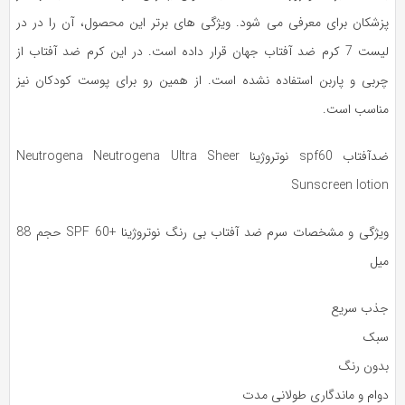
زشکان برای معرفی می شود. ویژگی های برتر این محصول، آن را در در
لیست 7 کرم ضد آفتاب جهان قرار داده است. در این کرم ضد آفتاب از
ربی و پاربن استفاده نشده است. از همین رو برای پوست‌ کودکان نیز
ناسب است.
ضدآفتاب spf60 نوتروژینا Neutrogena Neutrogena Ultra Sheer
Sunscreen lotio
ویژگی و مشخصات سرم ضد آفتاب بی رنگ نوتروژینا +SPF 60 حجم 88
یل
ذب سریع
بک
دون رنگ
وام و ماندگاری طولانی مدت