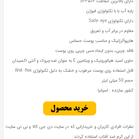
رای بالاترین حفاظت +SPF۵۰
یه آب با با تکنولوژی فیوژن
رای تکنولوژی Safe- eye
اوم در برابر آب و تعریق
ایپوآلرژنیک و مناسب پوست حساس
اقد چربی، بدون ایجادحس چربی روی پوست
ی اسید هیالورونیک و ویتامین E به عنوان ضدچروک و آنتی اکسیدان
بل استفاده روی پوست مرطوب و خشک به دلیل تکنولوژی Wet -flex
 50 میلی لیتر
ور سازنده : اسپانیا
ظرات افرادی کاربران و خریدارانی که در سایت دی جی کالا و نی نی سایت
 این کرم ضد افتاب استفاده کردند: