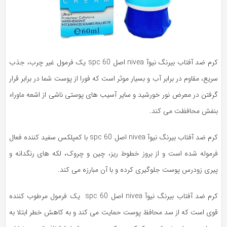
کرم ضد آفتاب بیرنگ نیوآ nivea اصل spc 60 یک فرمول غیر چرب، جذب
یع، مقاوم در برابر آب و بسیار موثر است که فورا از پوست شما در برابر قرار
رفتن در معرض نور خورشید و سایر آسیب های پوستی ناشی از اشعه ماوراء
نفش محافظت می کند.
کرم ضد آفتاب بیرنگ نیوآ nivea اصل spc 60 با کمپلکس سفید کننده فعال
رموله شده است و از بروز خطوط ریز، چین و چروک، لکه های رنگدانه و
یری زودرس پوست جلوگیری کرده و با آن مبارزه می کند.
کرم ضد آفتاب بیرنگ نیوآ nivea اصل spc 60 یک فرمول مرطوب کننده
وی است که از سد محافظ پوست حمایت می کند و به کاهش خطر ابتلا به