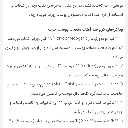
ستی را نیز تشدید نکند. در این مقاله، به بررسی نکات مهم در انتخاب و
ستفاده از کرم ضد آفتاب مخصوص پوست چرب می‌پردازیم.
یژگی‌های کرم ضد آفتاب مناسب پوست چرب
1. **غیر کومدوژنیک (Non-comedogenic):** این ویژگی نشان می‌دهد
ه کرم ضد آفتاب منافذ پوست را مسدود نمی‌کند و از ایجاد جوش جلوگیری
‌کند.
2. **بدون روغن (Oil-free):** کرم ضد آفتاب بدون روغن به کاهش براقیت
 چربی اضافی پوست کمک می‌کند.
3. **بافت سبک و مات‌کننده (Matte Finish):** کرم‌هایی با بافت سبک و
اصیت مات‌کنندگی، ظاهر براق پوست را کاهش می‌دهند.
4. **ترکیبات ضد باکتری و ضد التهاب:** این ترکیبات به کاهش التهاب و
وش‌های پوستی کمک می‌کنند.
5. **SPF مناسب:** SPF (فاکتور حفاظت در برابر آفتاب) باید حداقل ۳۰