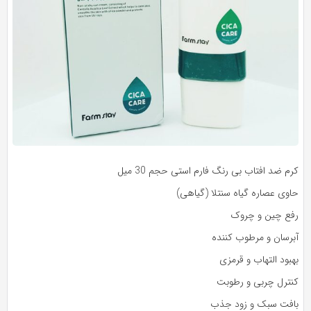
م ضد افتاب بی رنگ فارم استی حجم 30 میل
اوی عصاره گیاه سنتلا (گیاهی)
فع چین و چروک
برسان و مرطوب کننده
بود التهاب و قرمزی
نترل چربی و رطوبت
افت سبک و زود جذب