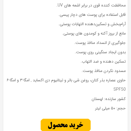
افظت کننده قوی در برابر اشعه های UV.
ابل استفاده برای پوست های دچار پیسی.
رام‌بخش و تسکین‌دهنده التهابات پوستی.
نع از بروز آکنه و کومدون های پوستی.
لوگیری از انسداد منافذ پوست.
دون ایجاد سنگینی روی پوست.
سکین دهنده و ضد التهاب.
سدود نکردن منافذ پوست.
وی عصاره بذر کتان، روغن شی باتر و تیتانیوم دی اکساید , امگا-۳ و امگا-۶
SPF5
شور سازنده: لهستان
: ۵۰ میلی لیتر