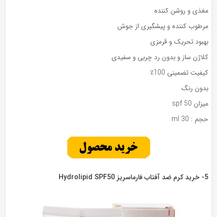
غذی و روشن کننده
رطوب کننده و پیشگیری از جوش
هبود تحریک و قرمزی
لاژن ساز و بدون رد چربی و سفیدی
فیت تضمینی 100٪
دون رنگ
ان spf 50
م : 30 ml
Hydrolipid 