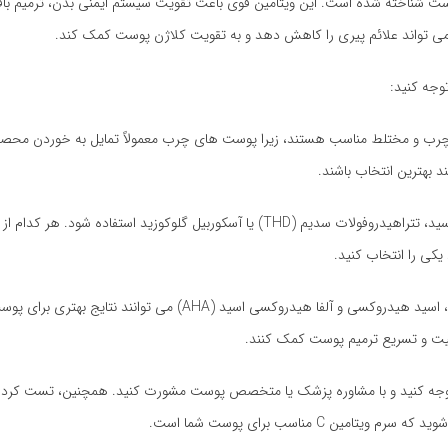
وری برای سلامتی پوست شناخته شده است. این ویتامین قوی باعث تقویت سیستم ایمنی بدن، ترمی
از ویتامین C برای پوست های چرب و مختلط مناسب هستند، زیرا پوست های چرب معمولاً تمایل به خوردن 
بهترین انتخاب باشند.
: ویتامین C می تواند به صورت اسکوربیک اسید، تتراهیدروفولات سدیم (THD) یا آسکوربیل گلوکوزید استفاده ش
 یکی را انتخاب کنید.
: سرم های حاوی عوامل ضد اکسیدان، پپتیدها، اسید هیدروکسی و آلفا هیدروکسی اسید (AHA) می توا
یت و تسریع ترمیم پوست کمک کنند.
ت به نیازهای خاص پوستتان توجه کنید و با مشاوره پزشک یا متخصص پوست مشورت کنید. همچنین، تست 
C مناسب برای پوست شما است.