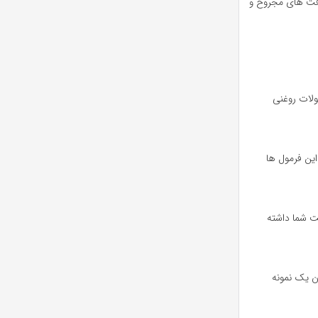
م بافت های مجروح و
محصولات روغنی
ود. هر کدام از این فرمول ها
نند نتایج بهتری برای پوست شما داشته
کردن یک نمونه