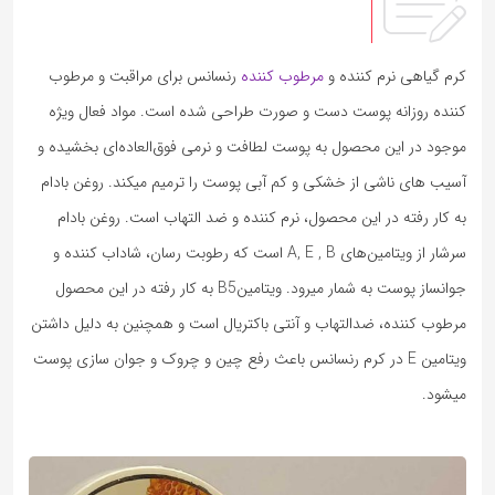
کرم گیاهی نرم ­کننده و
مرطوب­ کننده
رنسانس برای مراقبت و مرطوب
کننده روزانه پوست دست و صورت طراحی شده است. مواد فعال ویژه
موجود در این محصول به پوست لطافت و نرمی فوق‌العاده‌ای بخشیده و
آسیب­ های ناشی از خشکی و کم‌ آبی پوست را ترمیم می­کند. روغن بادام
به­ کار رفته در این محصول، نرم ­کننده و ضد التهاب است. روغن بادام
سرشار از ویتامین‌های A, E , B است که رطوبت ­رسان، شاداب ­کننده و
جوان­ساز پوست به شمار می­رود. ویتامینB5 به ­کار­ رفته در این محصول
مرطوب ­کننده، ضدالتهاب و آنتی ­باکتریال­ است و همچنین به دلیل داشتن
ویتامین E در کرم رنسانس باعث رفع چین ­و ­چروک و جوان­ سازی پوست
میشود.