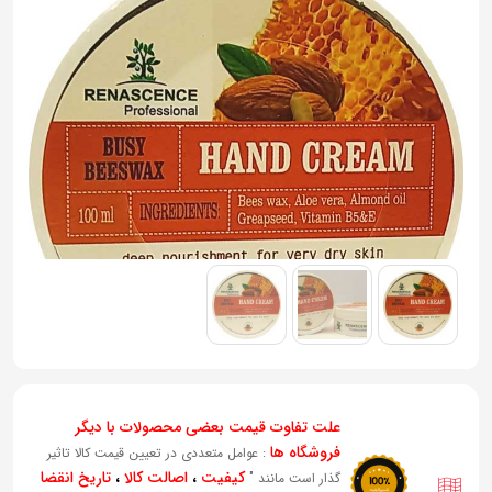
به
اشتراک
بگذارید.
کپی
لینک
علت تفاوت قیمت بعضی محصولات با دیگر
فروشگاه ها
: عوامل متعددی در تعیین قیمت کالا تاثیر
کیفیت
،
اصالت کالا
،
تاریخ انقضا
گذار است مانند "