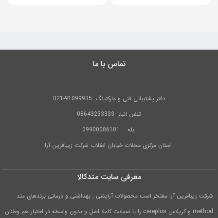
ی:
۱,۲تومان.
تماس با ما
دفتر پشتیبانی فنی و مارکتینگ
91099935-021
تلفن
انبار 08643233333
بله
09900086101
استان مرکزی محلات خیابان انقلاب شرکت زیبافرین آرا
معرفی سایت متدکالا
شرکت زیبافرین آرا مفتخر است محصولات آرایشی , بهداشتی و درمانی برندهای متد
method و کرپلاس careplus را با ضمانت کاملا اصل و بدون واسطه در اختیار هم وطنان