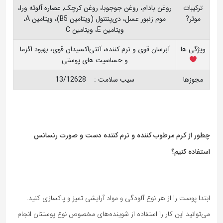
ترکیبات
روغن بادام، روغن جوجوبا، روغن کرچک, عصاره آلوئه ورا،
موثر?
موم زنبور عسل، دی‌پنتنول (ویتامین B5)، ویتامین A،
ویتامین E، ویتامین C
ویژگی ها
آبرسان قوی و نرم کننده، آنتی‌اکسیدان قوی، بهبود اگزما
و حساسیت های پوستی
مجوزها
سیب سلامت : 13/12628
چطور از کرم مرطوب کننده و نرم کننده دست و صورت رنسانس
استفاده کنیم؟
ابتدا پوست را از هر نوع آلودگی و مواد آرایشی تمیز و پاکسازی کنید.
می‌توانید این کار را استفاده از شوینده‌های مخصوص نوع پوستتان انجام