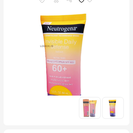
به
اشتراک
بگذارید.
کپی
لینک