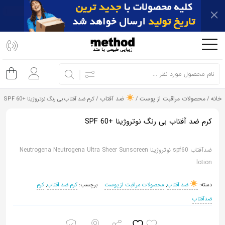
اشتراک
گذاری
با
استفاده
از
خانه
محصولات مراقبت از پوست
ضد آفتاب
/
/
/ کرم ضد آفتاب بی رنگ نوتروژینا +SPF 60
روش‌های
زیر
کرم ضد آفتاب بی رنگ نوتروژینا +SPF 60
می‌توانید
این
ضدآفتاب spf60 نوتروژینا Neutrogena Neutrogena Ultra Sheer Sunscreen
صفحه
lotion
را
دسته:
ضد آفتاب
,
محصولات مراقبت از پوست
برچسب:
کرم ضد آفتاب
,
کرم
با
ضدآفتاب
دوستان
خود