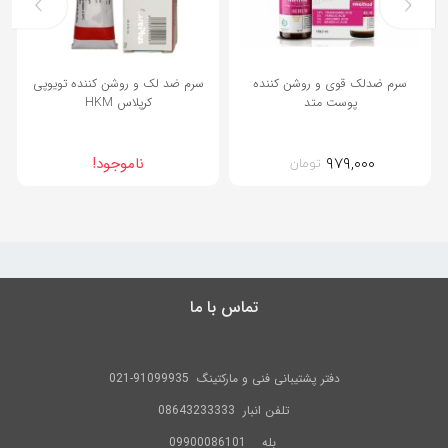
سرم ضدلک قوی و روشن کننده
سرم ضد لک و روشن کننده تویوپی
پوست متد
كرپلاس HKM
۹۷۹,۰۰۰
ناموجود!
تومان
تماس با ما
دفتر پشتیبانی فنی و مارکتینگ
91099935-021
تلفن
انبار 08643233333
بله
09900086101