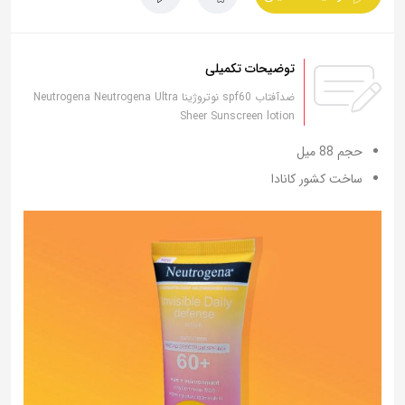
توضیحات تکمیلی
ضدآفتاب spf60 نوتروژینا Neutrogena Neutrogena Ultra
Sheer Sunscreen lotion
حجم 88 میل
ساخت کشور کانادا