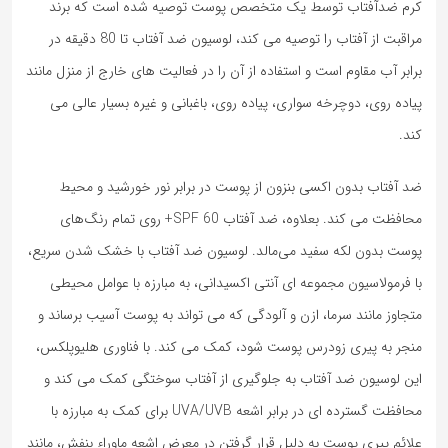
کرم ضدآفتاب توسط یک متخصص پوست توصیه شده است که برند
مراقبت از آفتاب را توصیه می کند، لوسیون ضد آفتاب تا 80 دقیقه در
برابر آب مقاوم است و استفاده از آن را در فعالیت های خارج از منزل مانند
پیاده روی، دوچرخه سواری، پیاده روی، باغبانی و غیره بسیار عالی می
کند.
ضد آفتاب بدون اکسی بنزون از پوست در برابر نور خورشید و محیط
محافظت می کند. بعلاوه، ضد آفتاب SPF 60+ روی تمام رنگ‌های
پوست بدون لکه سفید می‌مالد. لوسیون ضد آفتاب با خشک شدن سریع،
با فرمولاسیون مجموعه ای آنتی اکسیدانی، به مبارزه با عوامل محیطی
متجاوز مانند سرما، ازن و آلودگی که می تواند به پوست آسیب برساند و
منجر به پیری زودرس پوست شود، کمک می کند. با فناوری هلیوپلکس،
این لوسیون ضد آفتاب به جلوگیری از آفتاب سوختگی کمک می کند و
محافظت گسترده ای در برابر اشعه UVA/UVB برای کمک به مبارزه با
علائم پیری پوست به دلیل قرار گرفتن در معرض اشعه ماوراء بنفش، مانند