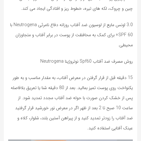
چین و چروک، لکه های تیره، خطوط ریز و افتادگی ایجاد می کند.
3.0 اونس مایع از لوسیون ضد آفتاب روزانه دفاع نامرئی Neutrogena با
SPF 60+ برای کمک به محافظت از پوست در برابر آفتاب و متجاوزان
محیطی.
روش مصرف ضد آفتاب Spf60 نوتروژینا Neutrogena
15 دقیقه قبل از قرار گرفتن در معرض آفتاب، به مقدار مناسب و به طور
یکنواخت روی پوست تمیز بمالید. بعد از 80 دقیقه شنا یا تعریق بلافاصله
پس از خشک کردن صورت با حوله ضد آفتاب مجدد تمدید شود. از
ساعت 10 صبح تا 2 بعد از ظهر اگر در معرض نور خورشید قرار گرفتید
ضد آفتاب را زودتر تمدید کنید و از پیراهن آستین بلند، شلوار، کلاه و
عینک آفتابی استفاده کنید.