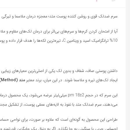
سرم ضدلک قوی و روشن کننده پوست متد؛ معجزه درمان ملاسما و تیرگی
آیا از امتحان کردن کرم‌ها و سرم‌های بی‌اثر برای درمان لک‌های مقاوم و ملاسما خسته شده‌اید؟ «سرم ضدلک 
10%
ترانگزامیک اسید و ویتامین C، تیره‌ترین لکه‌ها را هدف قرار داده و پوستی شفاف، یکدست و درخشان را به شما هدیه می‌دهد. با این سرم، با لک‌های صورت، گردن و دکلته خداحافظی کنید و اعتمادبه‌نفس خود را بازیابید.
داشتن پوستی صاف، شفاف و بدون لک یکی از اصلی‌ترین معیارهای زیبایی و 
ایجاد لک‌های تیره و ملاسما شوند. در این میان، برند معتبر
متد (Method)
این سرم که در حجم
2
±
18
pm
میلی‌لیتر عرضه می‌شود، یک محصول درمانی-
می‌دهند، سرم ضدلک متد با نفوذ به لایه‌های عمقی پوست، از تشکیل مجدد لک‌ها جلوگیری 
طراحی این محصول به گونه‌ای است که علاوه بر صورت، برای نواحی حساس‌ت
احساس چربی یا سنگینی به جا نگذارد. اگر به دنبال یک جایگزین قدرتمند 