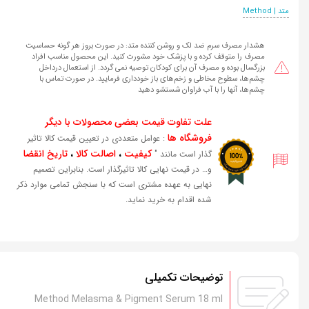
متد | Method
هشدار مصرف سرم ضد لک و روشن کننده متد: در صورت بروز هر گونه حساسیت
مصرف را متوقف کرده و با پزشک خود مشورت کنید. این محصول مناسب افراد
بزرگسال بوده و مصرف آن برای کودکان توصیه نمی گردد. از استعمال درداخل
چشم‌ها، سطوح مخاطی و زخم‌های باز خودداری فرمایید. در صورت تماس با
چشم‌ها، آنها را با آب فراوان شستشو دهید
علت تفاوت قیمت بعضی محصولات با دیگر
فروشگاه ها
: عوامل متعددی در تعیین قیمت کالا تاثیر
کیفیت
،
اصالت کالا
،
تاریخ انقضا
گذار است مانند "
و… در قیمت نهایی کالا تاثیرگذار است. بنابراین تصمیم
نهایی به عهده مشتری است که با سنجش تمامی موارد ذکر
شده اقدام به خرید نماید.
توضیحات تکمیلی
Method Melasma & Pigment Serum 18 ml