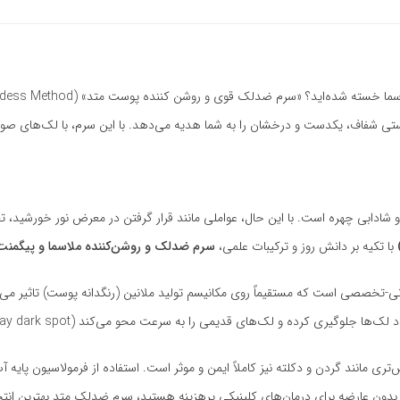
قوی و روشن کننده پوست متد» (Goddess Method) با فرمولاسیون تخصصی و ترکیبات اثبات‌شده‌ای چون
شادابی چهره است. با این حال، عواملی مانند قرار گرفتن در معرض نور خورشید، ت
با تکیه بر دانش روز و ترکیبات علمی،
سرم ضدلک و روشن‌کننده ملاسما و پیگمنت
تخصصی است که مستقیماً روی مکانیسم تولید ملانین (رنگدانه پوست) تاثیر می‌گذا
کرده و لک‌های قدیمی را به سرعت محو می‌کند (Quickly fade away dark spot).
ری مانند گردن و دکلته نیز کاملاً ایمن و موثر است. استفاده از فرمولاسیون پ
و بدون عارضه برای درمان‌های کلینیکی پرهزینه هستید، سرم ضدلک متد بهترین انت