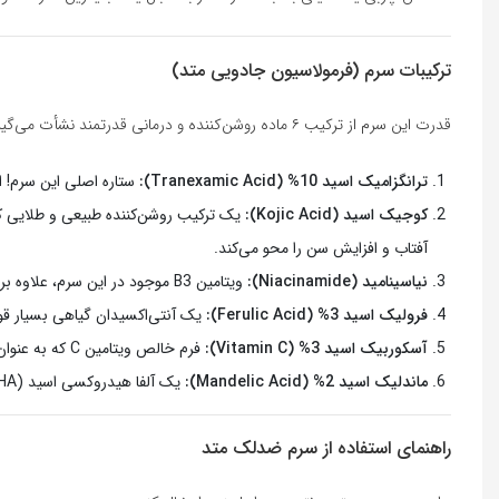
ترکیبات سرم (فرمولاسیون جادویی متد)
قدرت این سرم از ترکیب ۶ ماده روشن‌کننده و درمانی قدرتمند نشأت می‌گیرد که یک سینرژی (هم‌افزایی) بی‌نظیر برای مهار ملانین ایجاد می‌کنند:
ترانگزامیک اسید
10%
(Tranexamic Acid):
ستاره اصلی این سرم! ا
کوجیک اسید (Kojic Acid):
یک ترکیب روشن‌کننده طبیعی و طلایی که ا
آفتاب و افزایش سن را محو می‌کند.
نیاسینامید (Niacinamide):
ویتامین B3 موجود در این سرم، علاوه بر جلوگیری از انتقال ملانین به سطح پوست، سد دفاعی پوست را تقویت کرده، التهاب را کاهش داده و به کوچک شدن منافذ کمک می‌کند.
فرولیک اسید
3%
(Ferulic Acid):
یک آنتی‌اکسیدان گیاهی بسیار قوی که پایداری و اثربخشی ویتام
آسکوربیک اسید
3%
(Vitamin C):
فرم خالص ویتامین C که به عنوان یک روشن‌کننده طبیعی و محرک کلاژن‌سازی عمل کرده و باعث درخشش فوری پوست می‌شود.
ماندلیک اسید
2%
(Mandelic Acid):
یک آلفا هیدروکسی اسید (AHA) ملایم که لایه‌برداری بسیار ایمنی انجام داده و سلول‌های مرده حاوی رنگدانه را از بین می‌برد.
راهنمای استفاده از سرم ضدلک متد