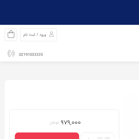
ورود / ثبت نام
02191033335
۹۷۹,۰۰۰
تومان
تعداد