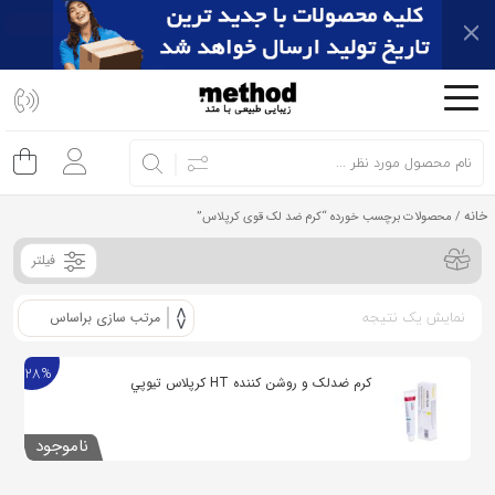
اشتراک
گذاری
با
استفاده
از
خانه
/ محصولات برچسب خورده “کرم ضد لک قوی کرپلاس”
روش‌های
زیر
فیلتر
می‌توانید
این
نمایش یک نتیجه
صفحه
28%
را
کرم ضدلک و روشن کننده HT كرپلاس تيوپي
با
دوستان
ناموجود
خود