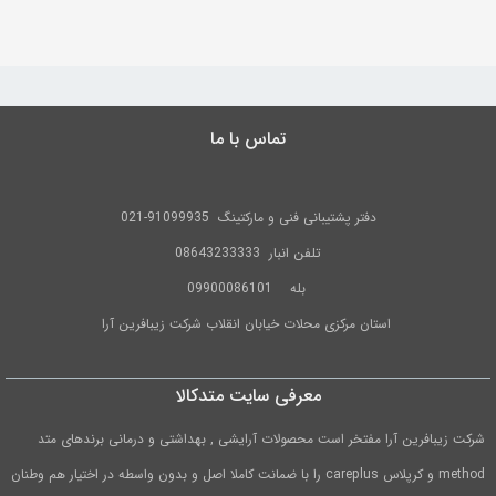
به
اشتراک
بگذارید.
تماس با ما
کپی
لینک
دفتر پشتیبانی فنی و مارکتینگ
91099935-021
تلفن
انبار 08643233333
بله
09900086101
استان مرکزی محلات خیابان انقلاب شرکت زیبافرین آرا
معرفی سایت متدکالا
شرکت زیبافرین آرا مفتخر است محصولات آرایشی , بهداشتی و درمانی برندهای متد
method و کرپلاس careplus را با ضمانت کاملا اصل و بدون واسطه در اختیار هم وطنان