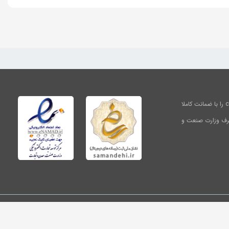
شرکت زیبافرین آرا مفتخر است محصولات آرایشی , بهداشتی و درمانی برندهای متد method و کرپلاس careplus را با ضمانت کاملا
 طرف وزارت صنعت و