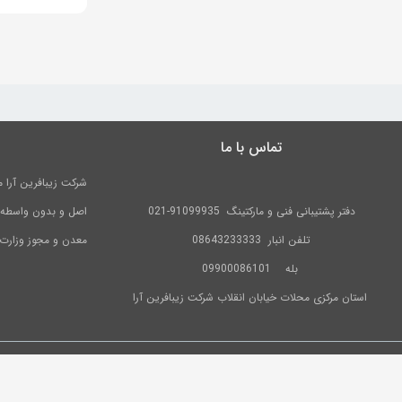
تماس با ما
دفتر پشتیبانی فنی و مارکتینگ
91099935-021
اصل و بدون واسطه در
تلفن
انبار 08643233333
معدن و مجوز وزارت
بله
09900086101
استان مرکزی محلات خیابان انقلاب شرکت زیبافرین آرا
1