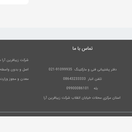
تماس با ما
دفتر پشتیبانی فنی و مارکتینگ
91099935-021
اصل و بدون واسطه در
تلفن
انبار 08643233333
معدن و مجوز وزارت
بله
09900086101
استان مرکزی محلات خیابان انقلاب شرکت زیبافرین آرا
1