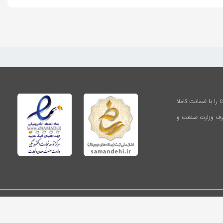
شرکت زیبافرین آرا مفتخر است محصولات آرایشی , بهداشتی و درمانی برندهای متد method و کرپلاس careplus را با ضمانت کاملا
 طرف وزارت صنعت و