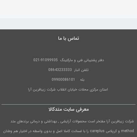
به
اشتراک
بگذارید.
تماس با ما
کپی
لینک
دفتر پشتیبانی فنی و مارکتینگ
91099935-021
تلفن
انبار 08643233333
بله
09900086101
استان مرکزی محلات خیابان انقلاب شرکت زیبافرین آرا
معرفی سایت متدکالا
شرکت زیبافرین آرا مفتخر است محصولات آرایشی , بهداشتی و درمانی برندهای متد
method و کرپلاس careplus را با ضمانت کاملا اصل و بدون واسطه در اختیار هم وطنان