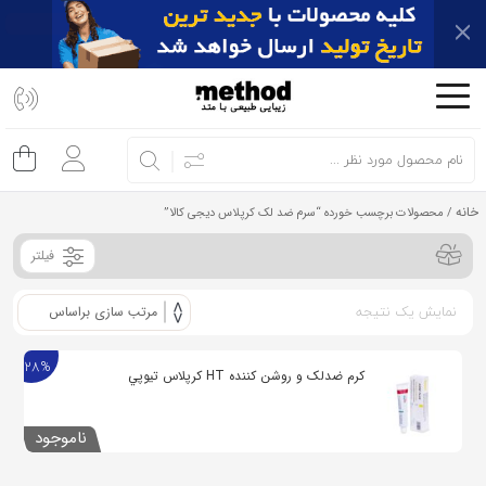
اشتراک
گذاری
با
استفاده
از
خانه
/ محصولات برچسب خورده “سرم ضد لک کرپلاس دیجی کالا”
روش‌های
زیر
فیلتر
می‌توانید
این
نمایش یک نتیجه
صفحه
28%
را
کرم ضدلک و روشن کننده HT كرپلاس تيوپي
با
دوستان
ناموجود
خود