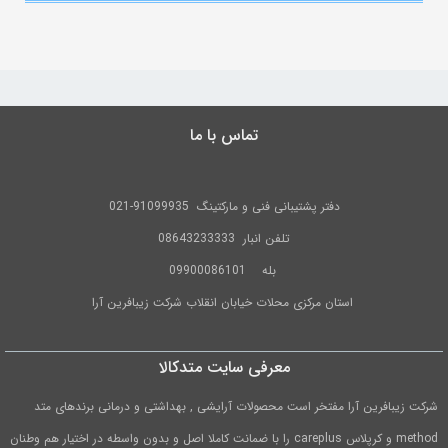
اشتراک
گذاری
با
تماس با ما
استفاده
از
روش‌های
دفتر پشتیبانی فنی و مارکتینگ
91099935-021
زیر
تلفن
انبار 08643233333
می‌توانید
بله
09900086101
این
استان مرکزی محلات خیابان انقلاب شرکت زیبافرین آرا
صفحه
را
معرفی سایت متدکالا
با
دوستان
شرکت زیبافرین آرا مفتخر است محصولات آرایشی , بهداشتی و درمانی برندهای متد
خود
method و کرپلاس careplus را با ضمانت کاملا اصل و بدون واسطه در اختیار هم وطنان