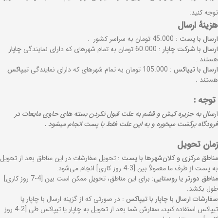
به
توجه کنید:
اشتراک
هزینهٔ ارسال
بگذارید.
ارسال با پست
: 45.000 تومان به سراسر کشور .
ارسال با شرکت چاپار
: 60.000 تومان به تمام شهرهای که دارای نمایندگی
چاپار
هستند .
کپی
ارسال با تیپاکس
: 105.000 تومان به تمام شهرهای که دارای نمایندگی
تیپاکس
لینک
هستند .
توجه :
ار
سال به جزیره کیش و قشم به علت قبول نکردن بسته های حاوی مایعات در
فرودگاه برگشت میخوره و به این علت فقط با پست انجام میشود .
زمان تحویل
مناطق مرکزی و کلان‌شهرها با پست
: تحویل سفارشات در این مناطق بعد از تحویل
به پست از طرف ما معمولاً بین [3-4 روز کاری] انجام می‌شود.
مناطق دورتر یا روستایی
: برای این مناطق، تحویل ممکن است بین [4-7 روز کاری]
طول بکشد.
سفارشات ارسال با چاپار با تیپاکس
: در صورتی که از گزینه ارسال با چاپار یا
تیپاکس استفاده کنید، سفارش شما بعد از تحویل به چاپار یا تیپاکس طی [2-4 روز