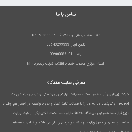
تماس با ما
دفتر پشتیبانی فنی و مارکتینگ
91099935-021
تلفن
انبار 08643233333
بله
09900086101
استان مرکزی محلات خیابان انقلاب شرکت زیبافرین آرا
معرفی سایت متدکالا
شرکت زیبافرین آرا مفتخر است محصولات آرایشی , بهداشتی و درمانی برندهای متد
method و کرپلاس careplus را با ضمانت کاملا اصل و بدون واسطه در اختیار هم وطنان
عزیز قرار دهد.همچنین فروشگاه متدکالا دارای نماد اعتماد الکترونیکی از طرف وزارت
صنعت و معدن و مجوز وزارت بهداشت و درمان را دارا می باشد و تمامی محصولات
توسط متخصصین مورد تجویز است.