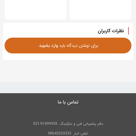
نظرات کاربران
برای نوشتن دیدگاه باید
وارد بشوید
.
تماس با ما
دفتر پشتیبانی فنی و مارکتینگ
91099935-021
تلفن
انبار 08643233333