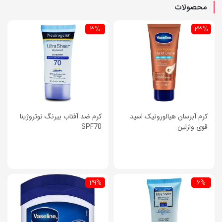
محصولات
3%
23%
کرم آبرسان هیالورونیک اسید
کرم ضد آفتاب بیرنگ نوتروژینا
قوی وازلین
SPF70
29%
6%