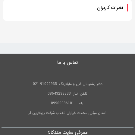
نظرات کاربران
تماس با ما
دفتر پشتیبانی فنی و مارکتینگ
91099935-021
تلفن
انبار 08643233333
بله
09900086101
استان مرکزی محلات خیابان انقلاب شرکت زیبافرین آرا
معرفی سایت متدکالا