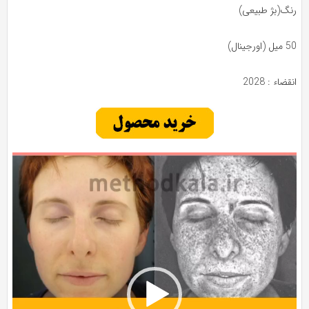
نگ(بژ طبیعی)
(اورجینال)
قضاء : 2028
ایشگر
دیو