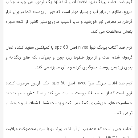
کرم ضد آفتاب بیرنگ نیوآ nivea اصل spc 60 یک فرمول غیر چرب، جذب
یع، مقاوم در برابر آب و بسیار موثر است که فورا از پوست شما در برابر قرار
رفتن در معرض نور خورشید و سایر آسیب های پوستی ناشی از اشعه ماوراء
نفش محافظت می کند.
کرم ضد آفتاب بیرنگ نیوآ nivea اصل spc 60 با کمپلکس سفید کننده فعال
رموله شده است و از بروز خطوط ریز، چین و چروک، لکه های رنگدانه و
یری زودرس پوست جلوگیری کرده و با آن مبارزه می کند.
کرم ضد آفتاب بیرنگ نیوآ nivea اصل spc 60 یک فرمول مرطوب کننده
وی است که از سد محافظ پوست حمایت می کند و به کاهش خطر ابتلا به
ساسیت های خورشیدی کمک می کند و پوست شما را شفاف تر و درخشان
 می کند.
فتاب جایی است که همه باید از آن لذت ببرند، و با سری محصولات مراقبت