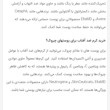
ریک‌کننده مانند عطر یا رنگ باشند و حاوی مواد ضد التهاب و آرامش
بخش مانند دکسترانتول یا آلانتوئین باشند. برندهایی مانند Cetaphil،
Avene، و EltaMD محصولاتی برای پوست حساس ارائه می‌دهند که
ی‌توانند به حفظ سلامت پوست شما کمک کنند.
رید کرم ضد آفتاب برای پوستهای چروک؟
ای پوست های با علائم چروک، می‌توانید از کرم‌های ضد آفتاب با عوامل
پیری و آنتی اکسیدان‌ها استفاده کنید. این کرم‌ها معمولاً حاوی موادی
مانند ویتامین C، ویتامین E، رتینول و پپتیدها هستند که به کاهش ظاهر
روک‌ها و بهبود سلامت پوست کمک می‌کنند. برندهایی مانند
SkinCeuticals، EltaMD، و Neutrogena دارای محصولات متعددی با این
یژگی‌ها هستند که ممکن است مناسب برای نیازهای پوستی شما باشند.