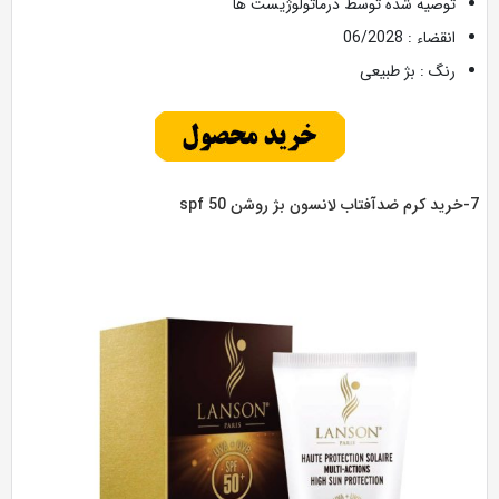
توصیه شده توسط درماتولوژیست ها
انقضاء : 06/2028
رنگ : بژ طبیعی
وشن spf 50