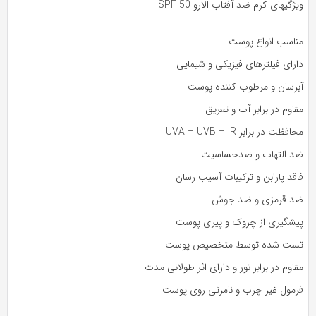
ژگیهای کرم ضد آفتاب الارو SPF 50
ناسب انواع پوست
ارای فیلترهای فیزیکی و شیمایی
برسان و مرطوب کننده پوست
اوم در برابر آب و تعریق
افظت در برابر UVA – UVB – IR
د التهاب و ضدحساسیت
قد پارابن و ترکیبات آسیب رسان
د قرمزی و ضد جوش
یشگیری از چروک و پیری پوست
ست شده توسط متخصیص پوست
اوم در برابر نور و دارای اثر طولانی مدت
رمول غیر چرب و نامرئی روی پوست