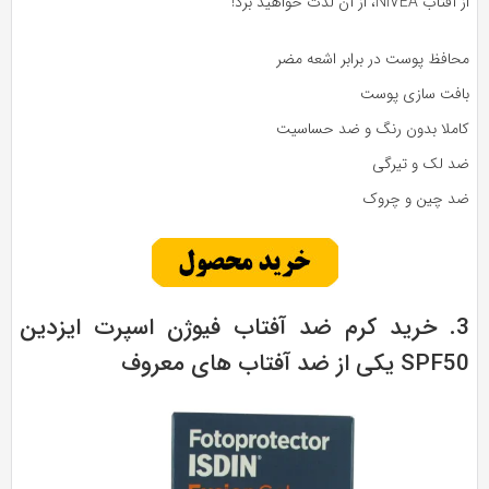
تاب NIVEA، از آن لذت خواهید برد!
حافظ پوست در برابر اشعه مضر
افت سازی پوست
املا بدون رنگ و ضد حساسیت
د لک و تیرگی
د چین و چروک
3. خرید کرم ضد آفتاب فیوژن اسپرت ایزدین
SP یکی از ضد آفتاب های معروف