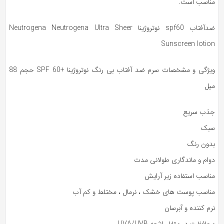
ناسب است.
ضدآفتاب spf60 نوتروژینا Neutrogena Neutrogena Ultra Sheer
Sunscreen lotio
ویژگی و مشخصات سرم ضد آفتاب بی رنگ نوتروژینا +SPF 60 حجم 88
یل
ذب سریع
بک
دون رنگ
وام و ماندگاری طولانی مدت
ناسب استفاده زیر آرایش
ناسب پوست های خشک ، نرمال ، مختلط و کم آب
م کننده و آبرسان
افظت در مقابل اشعه UVA/UVB