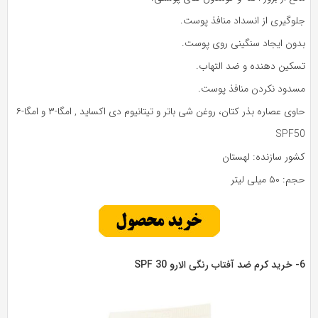
لوگیری از انسداد منافذ پوست.
دون ایجاد سنگینی روی پوست.
سکین دهنده و ضد التهاب.
سدود نکردن منافذ پوست.
وی عصاره بذر کتان، روغن شی باتر و تیتانیوم دی اکساید , امگا-۳ و امگا-۶
SPF5
شور سازنده: لهستان
: ۵۰ میلی لیتر
رو SPF 30