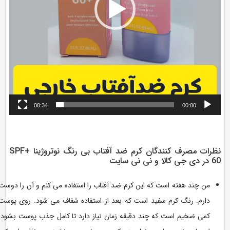
00:34
00:00
ضد آفتاب Spf60 نیتروژینا (نوتروژیتا Neutrogena) بسیار سبک است و پوست را در برابر
تشعشات UVB و UVA محافظ می کند. این کرم ضد آفتاب با فرمول منحصر به فرد تا 80 دقیقه
در برابر آب و عرق مقاوم است. این محصول به سرعت و به طور یکنواخت جذب پوست شده و
به تنهایی یا زیر آرایش و مرطوب کننده ها قابل استفاده است.
نظرات مصرف کنندگان کرم ضد آفتاب بی رنگ نوتروژینا +SPF
ی کالا و نی نی سایت
من چند هفته است که این کرم ضد آفتاب را استفاده می کنم و آن را دوست
دارم. رنگ کرم سفید است که بعد از استفاده شفاف می شود. روی پوست
کمی ضخیم است که چند دقیقه زمان نیاز دارد تا کامل جذب پوست بشود.