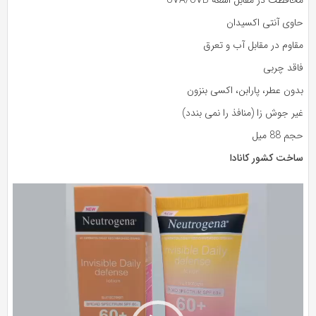
اوی آنتی اکسیدان
اوم در مقابل آب و تعرق
اقد چربی
ون عطر، پارابن، اکسی بنزون
ر جوش زا (منافذ را نمی بندد)
م 88 میل
اخت کشور کانادا
ایشگر
دیو