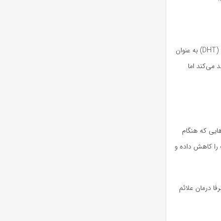
برخی محققان یکی از علت‌های ریزش مو با الگوی مردانه را تنش پوست سر می‌دانند. البته این نظریه با نظریه حساسیت به هورمون مردانۀ دی هیدروتستوسترون (DHT) به عنوان
می‌کند اما
ایی که هنگام
 را کاهش داده و
فا درمان علائم